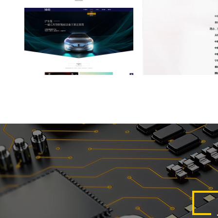
咨询
设
全生产
推荐、
试报名
企业
有限
耍家猪脚网站建设
测、美
餐饮加盟网站
所网
重庆护车星科技有限公
司网站建设
设
科技企业