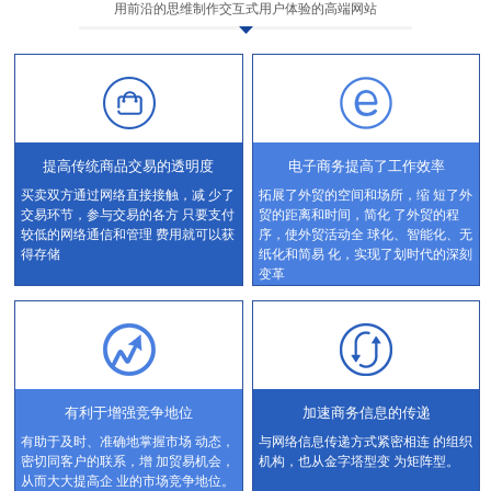
用前沿的思维制作交互式用户体验的高端网站
提高传统商品交易的透明度
电子商务提高了工作效率
买卖双方通过网络直接接触，减 少了
拓展了外贸的空间和场所，缩 短了外
交易环节，参与交易的各方 只要支付
贸的距离和时间，简化 了外贸的程
较低的网络通信和管理 费用就可以获
序，使外贸活动全 球化、智能化、无
得存储
纸化和简易 化，实现了划时代的深刻
变革
有利于增强竞争地位
加速商务信息的传递
有助于及时、准确地掌握市场 动态，
与网络信息传递方式紧密相连 的组织
密切同客户的联系，增 加贸易机会，
机构，也从金字塔型变 为矩阵型。
从而大大提高企 业的市场竞争地位。