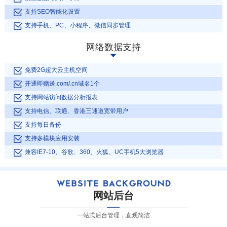
轻松管理文件，
席转化
链接 均可，通
清理无用图片资
过链接提升网站
支持SEO智能化设置
料
的PR值，有 利
将产品数据一键转移到其他分类
于SEO优化排
支持手机、PC、小程序、微信同步管理
名。
将网站上的信息分享至微博、微
可将视频直接上传至网站上进行
将网站内容主动推送到百度搜索
网络数据支持
信中，利用信息传播带来流量
在线播放
引擎
免费2G超大云主机空间
开通即赠送.com/.cn域名1个
支持网站访问数据分析报表
支持电信、联通、香港三通道宽带用户
支持每日备份
支持多模块应用安装
兼容IE7-10、谷歌、360、火狐、UC手机5大浏览器
网站后台
一站式后台管理，直观简洁