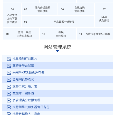
站内分类搜索
在线咨询
04
05
06
07
管理模块
管理模块
产品文件
SEO
上传下载
优化排名
08
产品数据一键转移
管理模块
微博、微信
视频
09
10
11
百度信息推送API模块
内容分享模块
管理模块
网站管理系统
批量添加产品图片
支持多平台登陆
采用MySQL数据库存储
全站网页静态化
支持二次升级开发
数据库一键备份
无限级产品类别管理，自定义产
无限级新闻类别管理，自定义新
一键购买产品，短信及后台接收
多管理员分权限管理
品属性
闻字段
购买信息
支持阿里云服务器每日备份
手机/pc在线对话留言，自定义
与客户网站交换
全站所有信息进行匹配，轻松获
对话窗口，自定义回复支持多座
文字链接、图片
批量数据导入、导出
取想要的信息