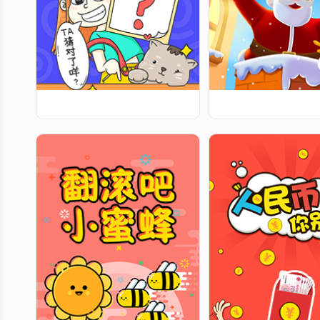
你画我猜
圣诞老人爬烟
属互动助力游戏，将自己的画作分享给
点击障碍物进行上跳 随着
好友供猜测，好友提供答案后（无论对
不同 跳的高度也会不同 每
错与否）获得人数累积，人数累积到一
10分 看你能跳多高
定数量能够进行抽奖。好友可对画作点
赞，该模板支持排行榜功能。