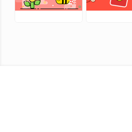
翻滚吧 小蜜蜂
人民币你别
滑动或长按屏幕，控制小蜜蜂向前跳
在40s内，观察图案上的符
跃，当小蜜蜂未跳到栏杆上，则游戏结
上画出相应手势，成功画对
束。小蜜蜂每跳跃1cm，得1分，根据
10分，若气球飘到顶端时
跳跃总长度进行累计积分。
束。